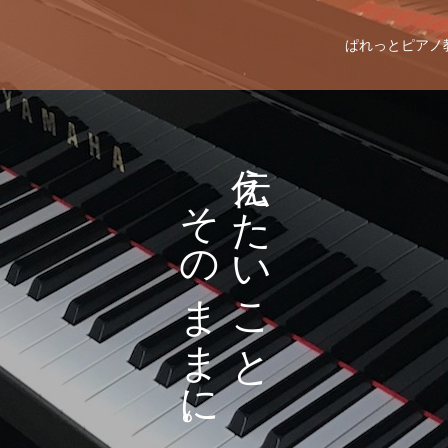
ぱれっとピアノ
え
そ
た
の
い
ま
こ
ま
と
に
。