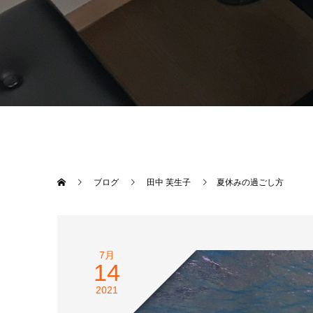
ブログ
田中 芙生子
夏休みの過ごし方
7月
14
2021