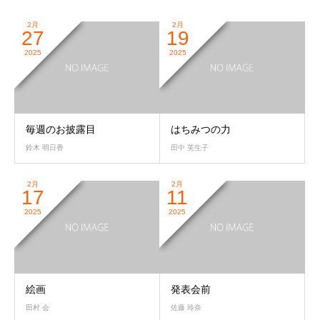
2月
2月
27
19
2025
2025
毎週のお披露目
はちみつの力
鈴木 明日香
田中 芙生子
2月
2月
17
11
2025
2025
絵画
発表会前
田村 会
佐藤 玲奈