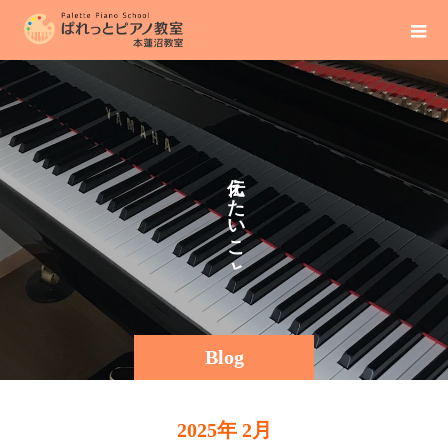
え
そ
た
の
い
こ
と
Blog
2025年 2月