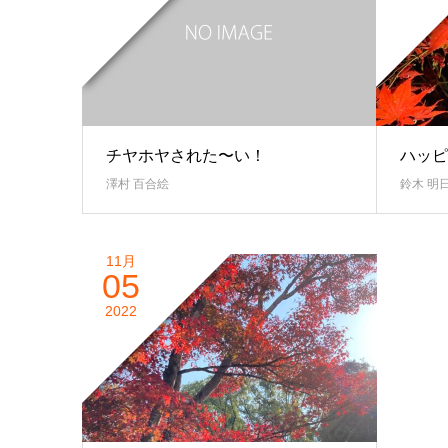
チヤホヤされた〜い！
ハッピ
澤村 百合絵
鈴木 明
11月
05
2022