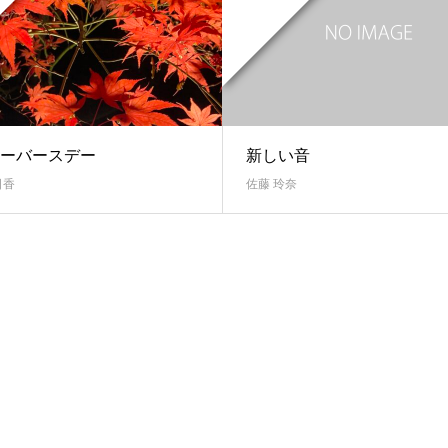
ーバースデー
新しい音
日香
佐藤 玲奈