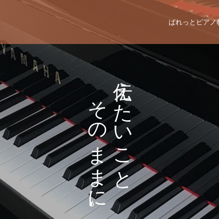
ぱれっとピアノ
え
そ
た
の
い
ま
こ
ま
と
に
。