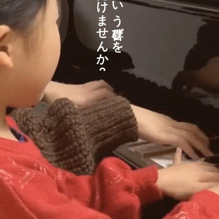
ま
う
せ
び
ん
を
か
？