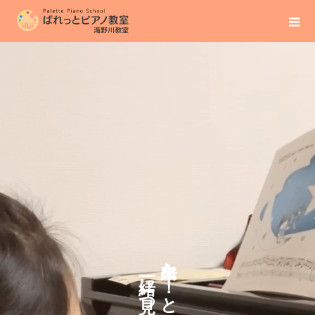
た
に
！
つ
と
け
い