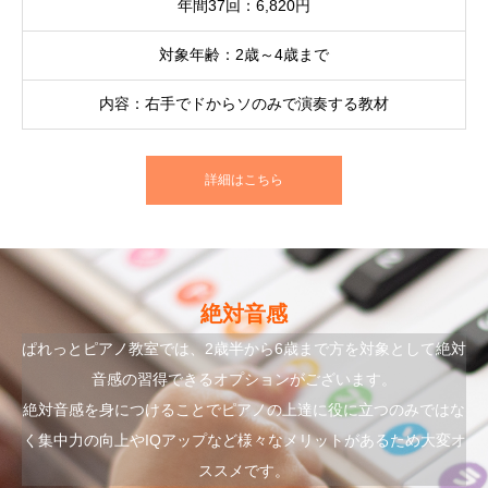
年間37回：6,820円
対象年齢：2歳～4歳まで
内容：右手でドからソのみで演奏する教材
詳細はこちら
絶対音感
ぱれっとピアノ教室では、2歳半から6歳まで方を対象として絶対
音感の習得できるオプションがございます。
絶対音感を身につけることでピアノの上達に役に立つのみではな
く集中力の向上やIQアップなど様々なメリットがあるため大変オ
ススメです。