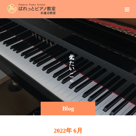
え
そ
た
の
い
こ
と
Blog
2022年 6月