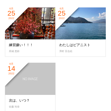
6月
6月
25
25
2022
2022
練習嫌い！！！
わたしはピアニスト
髙城 恵鈴
澤村 百合絵
6月
14
2022
次は、いつ？
佐藤 玲奈