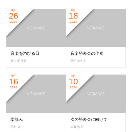
9月
9月
26
18
2024
2024
音楽を浴びる日
音楽発表会の伴奏
鈴木 明日香
田中 芙生子
9月
9月
16
10
2024
2024
譜読み
次の発表会に向けて
田村 会
佐藤 玲奈