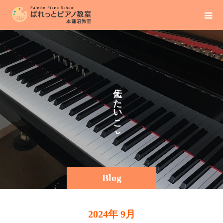
え
そ
た
の
い
ま
こ
と
Blog
2024年 9月