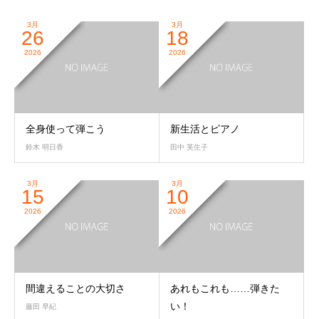
3月
3月
26
18
2026
2026
全身使って弾こう
新生活とピアノ
鈴木 明日香
田中 芙生子
3月
3月
15
10
2026
2026
間違えることの大切さ
あれもこれも……弾きた
い！
藤田 早紀