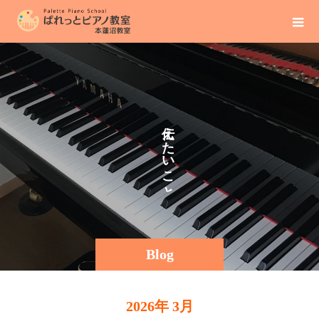
え
そ
た
の
い
ま
こ
と
Blog
2026年 3月