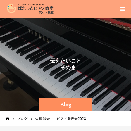
伝
え
た
い
こ
と
そ
の
ま
ま
に
。
Blog
ブログ
佐藤 玲奈
ピアノ発表会2023