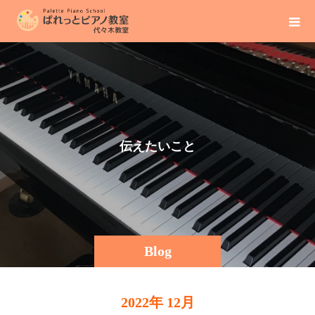
伝
え
た
い
こ
と
そ
の
Blog
2022年 12月