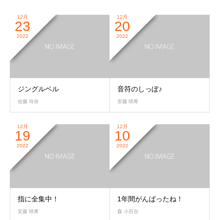
12月
12月
23
20
2022
2022
ジングルベル
音符のしっぽ♪
佐藤 玲奈
安藤 咲希
12月
12月
19
10
2022
2022
指に全集中！
1年間がんばったね！
安藤 咲希
森 小百合