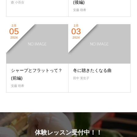
(後編)
森 小百合
安藤 咲希
2月
2月
05
03
2024
2024
シャープとフラットって？
冬に聴きたくなる曲
(前編)
田中 芙生子
安藤 咲希
体験レッスン受付中！！