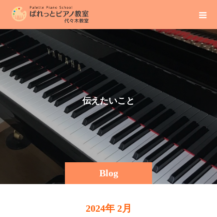
伝
え
た
い
こ
と
そ
の
Blog
2024年 2月