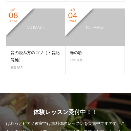
4月
4月
08
04
2024
2024
音の読み方のコツ（ト音記
春の歌
号編）
田中 芙生子
安藤 咲希
体験レッスン受付中！！
ぱれっとピアノ教室では無料体験レッスンを実施中ですので、こ