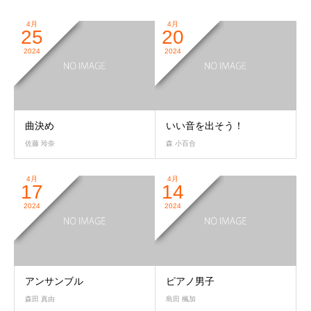
4月
4月
25
20
2024
2024
曲決め
いい音を出そう！
佐藤 玲奈
森 小百合
4月
4月
17
14
2024
2024
アンサンブル
ピアノ男子
森田 真由
島田 楓加