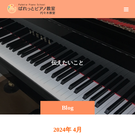
伝
え
た
い
こ
と
そ
の
Blog
2024年 4月