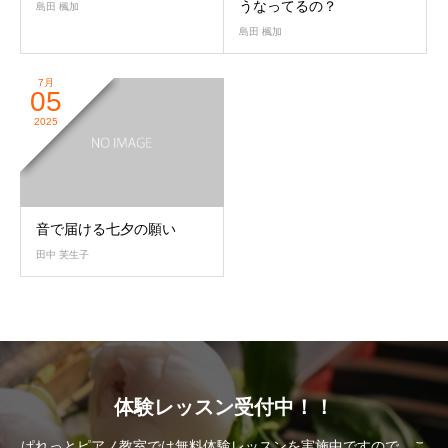
うなってるの？
島田 楓加
島田 楓加
7月
05
2025
音で届ける七夕の願い
田中 芙生子
体験レッスン受付中！！
ぱれっとピアノ教室では無料体験レッスンを実施中ですので、こ