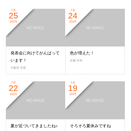
7月
7月
25
24
2025
2025
発表会に向けてがんばって
色が増えた！
います！
佐藤 玲奈
今飯田 百那
7月
7月
22
19
2025
2025
夏が近づいてきましたね♪
そろそろ夏休みですね