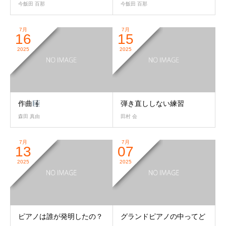
今飯田 百那
今飯田 百那
7月
7月
16
15
2025
2025
作曲
弾き直ししない練習
森田 真由
田村 会
7月
7月
13
07
2025
2025
ピアノは誰が発明したの？
グランドピアノの中ってど