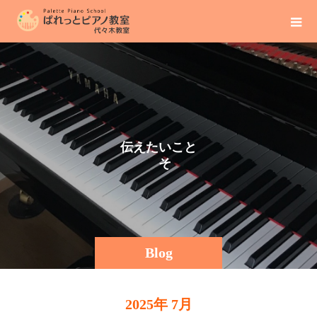
伝
え
た
い
こ
と
そ
の
ま
ま
Blog
2025年 7月