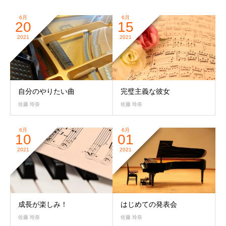
6月
6月
20
15
2021
2021
自分のやりたい曲
完璧主義な彼女
佐藤 玲奈
佐藤 玲奈
6月
6月
10
01
2021
2021
成長が楽しみ！
はじめての発表会
佐藤 玲奈
佐藤 玲奈