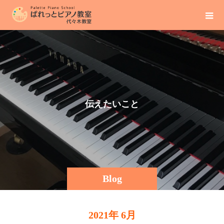
伝
え
た
い
こ
と
そ
の
ま
Blog
2021年 6月