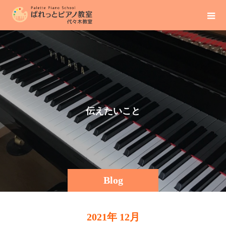
伝
え
た
い
こ
と
そ
Blog
2021年 12月