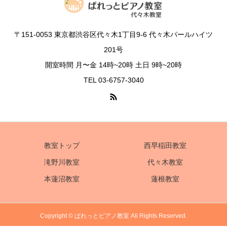
〒151-0053 東京都渋谷区代々木1丁目9-6 代々木パールハイツ
201号
開室時間 月〜金 14時~20時 土日 9時~20時
TEL 03-6757-3040
教室トップ
西早稲田教室
滝野川教室
代々木教室
本蓮沼教室
蓮根教室
Copyright © ぱれっとピアノ教室 All Rights Reserved.
電話
体験レッスンお申込み
アクセス