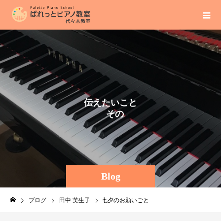
伝
え
た
い
こ
と
そ
の
ま
ま
に
Blog
ブログ
田中 芙生子
七夕のお願いごと