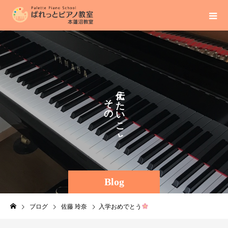
え
そ
た
の
い
ま
こ
ま
と
に
Blog
ブログ
佐藤 玲奈
入学おめでとう