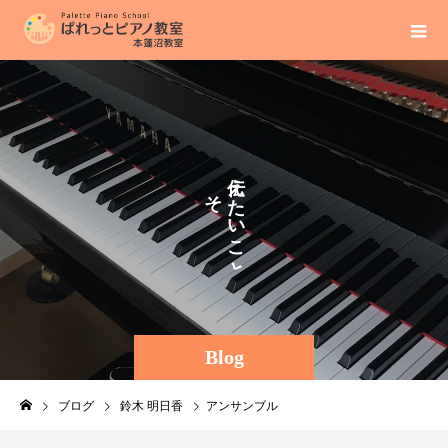
え
そ
た
の
い
ま
こ
ま
と
Blog
ブログ
鈴木 明日香
アンサンブル