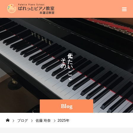
え
そ
た
の
い
ま
こ
ま
と
に
。
Blog
ブログ
佐藤 玲奈
2025年