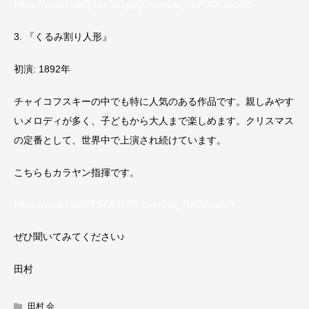
https://youtu.be/Q4fmStI1ygQ?si=eOp_aktF3OLvbod2
3. 『くるみ割り人形』
初演: 1892年
チャイコフスキーの中でも特に人気のある作品です。親しみやす
いメロディが多く、子どもから大人まで楽しめます。クリスマス
の定番として、世界中で上演され続けています。
こちらもカラヤン指揮です。
https://youtu.be/IfTSYANLPIc?si=r2wl_7Ie6xIUph7f
ぜひ聞いてみてください♪
田村
田村 会