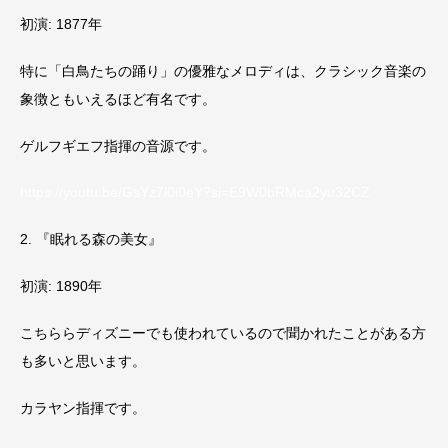
初演: 1877年
特に「白鳥たちの踊り」の優雅なメロディは、クラシック音楽の
象徴ともいえるほど有名です。
ゲルフギエフ指揮の音源です。
https://youtu.be/GsYz7l0i0eY?si=E9W0bRMca2yu32CZ
2. 『眠れる森の美女』
初演: 1890年
こちららディズニーでも使われているので聞かれたことがある方
も多いと思います。
カラヤン指揮です。