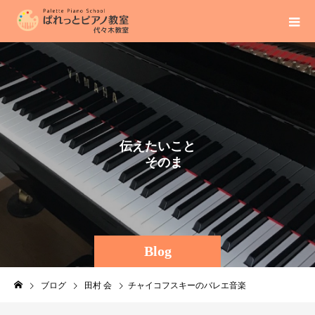
伝
え
た
い
こ
と
そ
の
ま
ま
に
。
Blog
ブログ
田村 会
チャイコフスキーのバレエ音楽