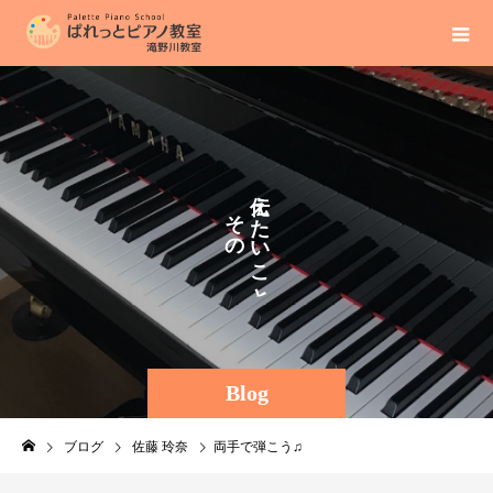
え
そ
た
の
い
ま
こ
ま
と
に
。
Blog
ブログ
佐藤 玲奈
両手で弾こう♫