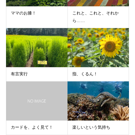
ママのお膝！
これと、これと、それか
ら……
有言実行
指、くるん！
カードを、よく見て！
楽しいという気持ち