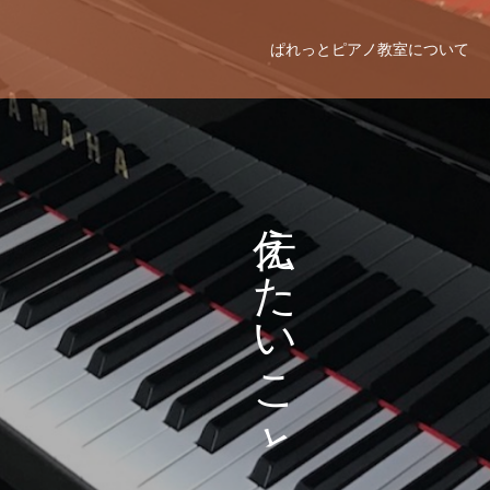
ぱれっとピアノ教室について
え
そ
た
の
い
ま
こ
ま
と
に
。