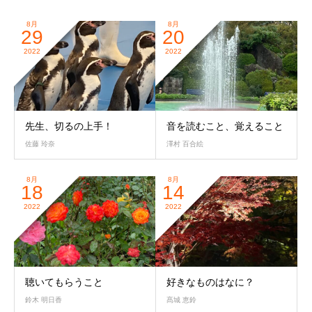
8月
8月
29
20
2022
2022
先生、切るの上手！
音を読むこと、覚えること
佐藤 玲奈
澤村 百合絵
8月
8月
18
14
2022
2022
聴いてもらうこと
好きなものはなに？
鈴木 明日香
髙城 恵鈴