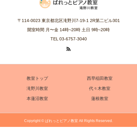
〒114-0023 東京都北区滝野川7-19-1 2R第二ビル301
開室時間 月〜金 14時~20時 土日 9時~20時
TEL 03-6757-3040
教室トップ
西早稲田教室
滝野川教室
代々木教室
本蓮沼教室
蓮根教室
Copyright © ぱれっとピアノ教室 All Rights Reserved.
電話
体験レッスンお申込み
アクセス