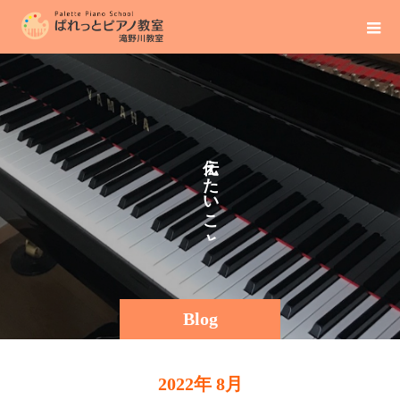
え
そ
た
の
い
ま
こ
と
Blog
2022年 8月