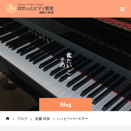
え
そ
た
の
い
ま
こ
ま
と
に
Blog
ブログ
佐藤 玲奈
ハッピーバースデー