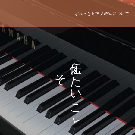
ぱれっとピアノ教室について
え
そ
た
の
い
ま
こ
ま
と
に
。