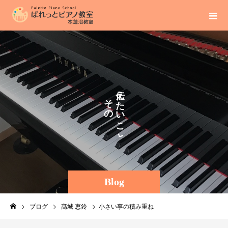
え
そ
た
の
い
ま
こ
ま
と
に
Blog
ブログ
髙城 恵鈴
小さい事の積み重ね