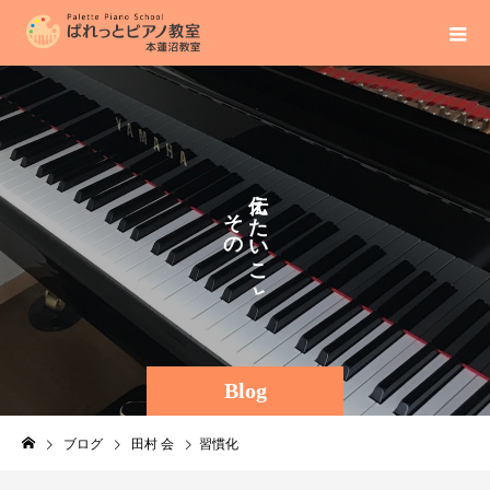
え
そ
た
の
い
ま
こ
ま
と
に
Blog
ブログ
田村 会
習慣化