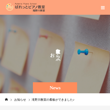
か
お
ら
ら
の
せ
News
お知らせ
滝野川教室の看板ができました♪