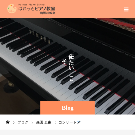
え
そ
た
の
い
ま
こ
ま
と
Blog
ブログ
森田 真由
コンサート