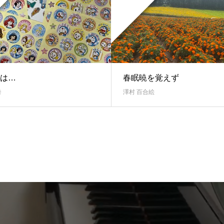
は…
春眠暁を覚えず
奈
澤村 百合絵