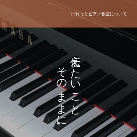
ぱれっとピアノ教室について
え
そ
た
の
い
ま
こ
ま
と
に
。