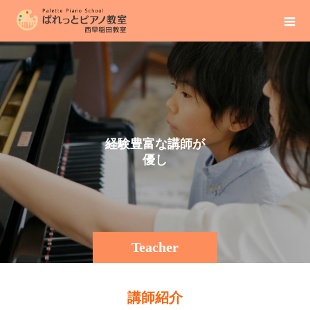
経
験
豊
富
な
講
師
が
優
し
く
丁
寧
に
レ
Teacher
講師紹介