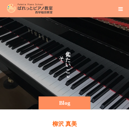
え
そ
た
の
い
ま
こ
ま
と
Blog
柳沢 真美