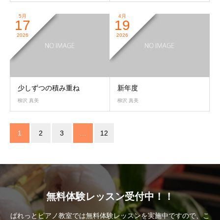
5月
4月
17
19
2026
2026
少しずつの積み重ね
新年度
柳沢 真美
柳沢 真美
1
2
3
…
12
無料体験レッスン受付中！！
ぱれっとピアノ教室では無料体験レッスンを実施中ですので、こ