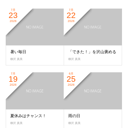
7月
7月
23
22
2026
2026
暑い毎日
「できた！」を沢山褒める
柳沢 真美
柳沢 真美
7月
6月
19
25
2026
2026
夏休みはチャンス！
雨の日
柳沢 真美
柳沢 真美