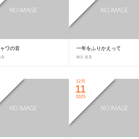
ャワの音
一年をふりかえって
日香
柳沢 真美
12月
11
2025