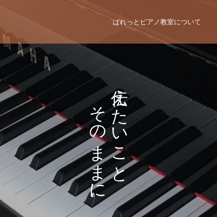
ぱれっとピアノ教室について
え
そ
た
の
い
ま
こ
ま
と
に
。