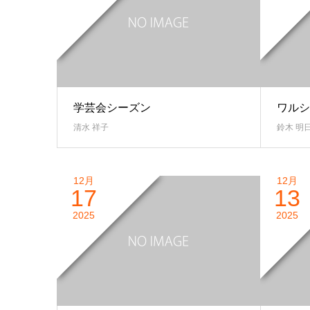
学芸会シーズン
ワルシ
清水 祥子
鈴木 明
12月
12月
17
13
2025
2025