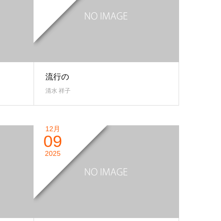
流行の
清水 祥子
12月
09
2025