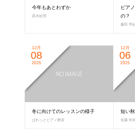
今年もあとわずか
ピアノ
の？
髙木絵理
藤田 早
12月
12月
08
06
2025
2025
冬に向けてのレッスンの様子
短い秋
ぱれっとピアノ教室
佐藤 玲