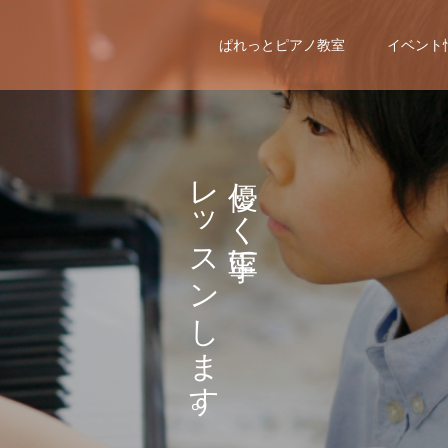
ぱれっとピアノ教室
イベント
レ
し
ッ
く
に
ス
ン
し
ま
す
。