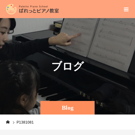
ブ
ロ
グ
Blog
P1381081