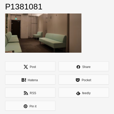
P1381081
Post
Share
Hatena
Pocket
RSS
feedly
Pin it