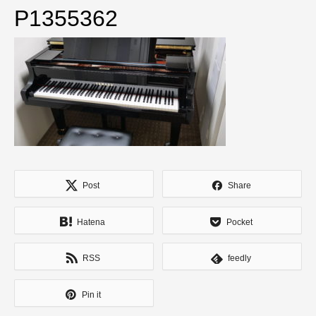
P1355362
Post
Share
Hatena
Pocket
RSS
feedly
Pin it