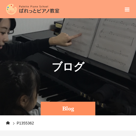
ブ
ロ
グ
Blog
P1355362