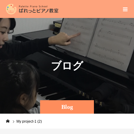
ブ
ロ
グ
Blog
My project-1 (2)