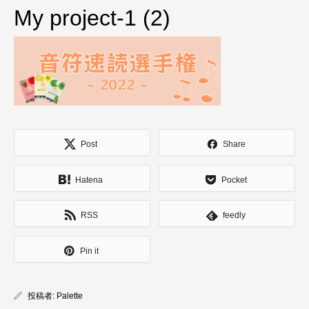
My project-1 (2)
Post
Share
Hatena
Pocket
RSS
feedly
Pin it
投稿者:
Palette