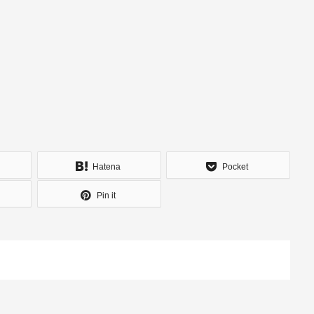
Hatena
Pocket
Pin it