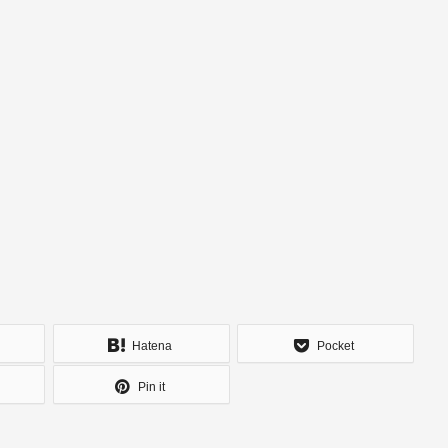
Hatena
Pocket
Pin it