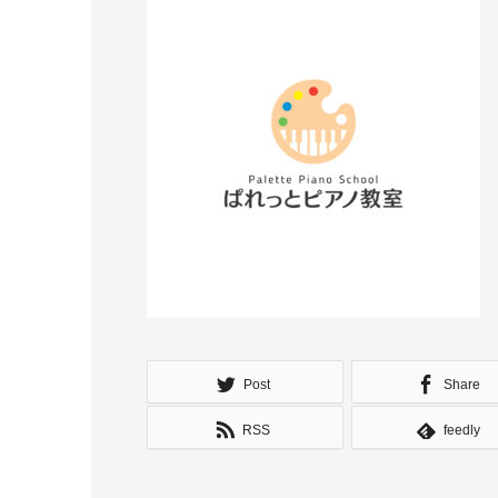
Post
Share
RSS
feedly