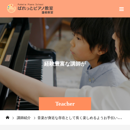
経
験
豊
富
な
講
師
が
優
し
く
Teacher
講師紹介
音楽が身近な存在として長く楽しめるようお手伝いできればと思います。