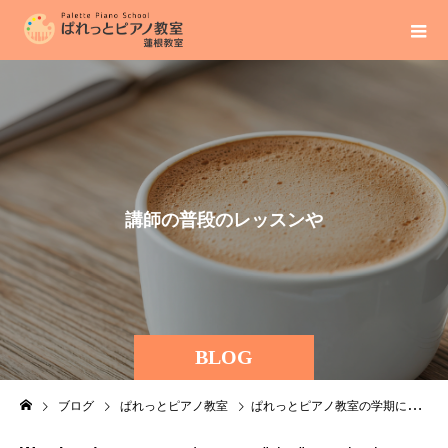
講
師
の
普
段
の
レ
ッ
ス
ン
や
BLOG
ブログ
ぱれっとピアノ教室
ぱれっとピアノ教室の学期について