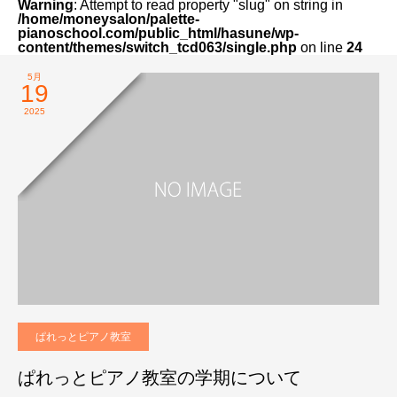
Warning
: Attempt to read property "slug" on string in
/home/moneysalon/palette-
pianoschool.com/public_html/hasune/wp-
content/themes/switch_tcd063/single.php
on line
24
5月
19
2025
ぱれっとピアノ教室
ぱれっとピアノ教室の学期について