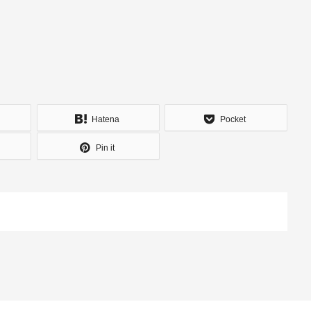
Hatena
Pocket
Pin it