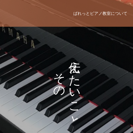
ぱれっとピアノ教室について
え
そ
た
の
い
ま
こ
ま
と
に
。