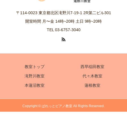
〒114-0023 東京都北区滝野川7-19-1 2R第二ビル301
開室時間 月〜金 14時~20時 土日 9時~20時
TEL 03-6757-3040
教室トップ
西早稲田教室
滝野川教室
代々木教室
本蓮沼教室
蓮根教室
Copyright © ぱれっとピアノ教室 All Rights Reserved.
電話
体験レッスンお申込み
アクセス