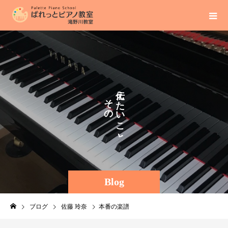
え
そ
た
の
い
ま
こ
ま
と
に
。
Blog
ブログ
佐藤 玲奈
本番の楽譜