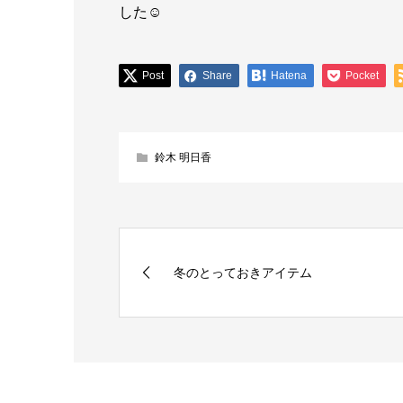
した☺️
Post
Share
Hatena
Pocket
鈴木 明日香
冬のとっておきアイテム