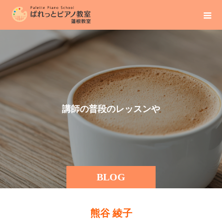
講
師
の
普
段
の
レ
ッ
ス
ン
や
BLOG
熊谷 綾子