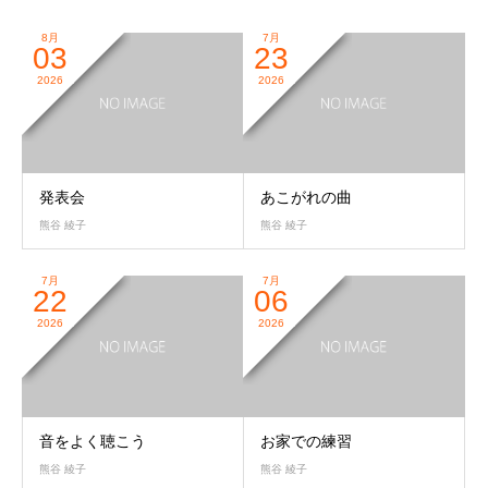
8月
7月
03
23
2026
2026
発表会
あこがれの曲
熊谷 綾子
熊谷 綾子
7月
7月
22
06
2026
2026
音をよく聴こう
お家での練習
熊谷 綾子
熊谷 綾子