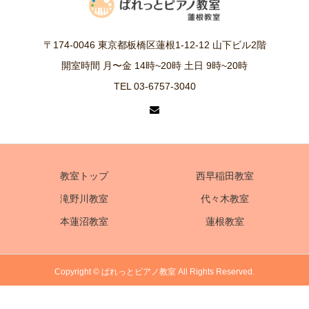
〒174-0046 東京都板橋区蓮根1-12-12 山下ビル2階
開室時間 月〜金 14時~20時 土日 9時~20時
TEL 03-6757-3040
教室トップ
西早稲田教室
滝野川教室
代々木教室
本蓮沼教室
蓮根教室
Copyright © ぱれっとピアノ教室 All Rights Reserved.
電話
体験レッスンお申込み
アクセス