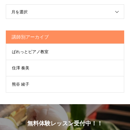
月を選択
講師別アーカイブ
ぱれっとピアノ教室
住澤 奏美
熊谷 綾子
無料体験レッスン受付中！！