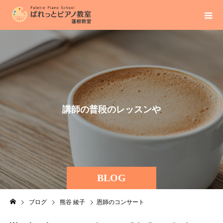
講
師
の
普
段
の
レ
ッ
ス
ン
や
BLOG
ブログ
熊谷 綾子
恩師のコンサート