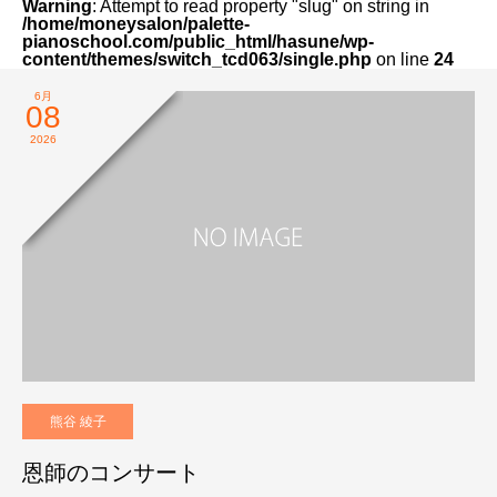
Warning
: Attempt to read property "slug" on string in
/home/moneysalon/palette-
pianoschool.com/public_html/hasune/wp-
content/themes/switch_tcd063/single.php
on line
24
6月
08
2026
熊谷 綾子
恩師のコンサート