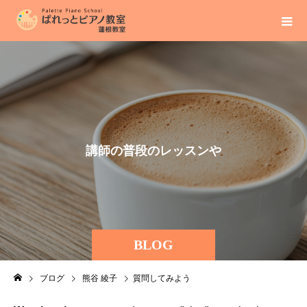
講
師
の
普
段
の
レ
ッ
ス
ン
や
BLOG
ブログ
熊谷 綾子
質問してみよう