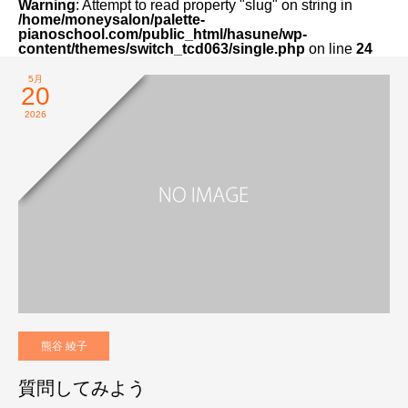
Warning
: Attempt to read property "slug" on string in
/home/moneysalon/palette-
pianoschool.com/public_html/hasune/wp-
content/themes/switch_tcd063/single.php
on line
24
5月
20
2026
熊谷 綾子
質問してみよう