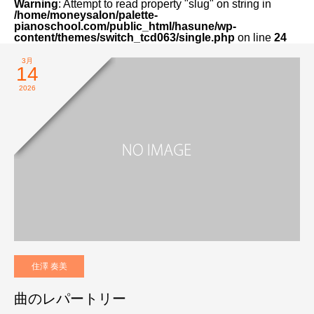
Warning
: Attempt to read property "slug" on string in
/home/moneysalon/palette-
pianoschool.com/public_html/hasune/wp-
content/themes/switch_tcd063/single.php
on line
24
3月
14
2026
住澤 奏美
曲のレパートリー