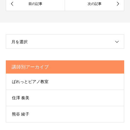
月を選択
講師別アーカイブ
ぱれっとピアノ教室
住澤 奏美
熊谷 綾子