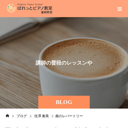
講
師
の
普
段
の
レ
ッ
ス
ン
や
BLOG
ブログ
住澤 奏美
曲のレパートリー