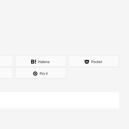
Hatena
Pocket
Pin it