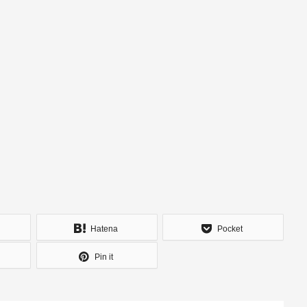
Hatena
Pocket
Pin it