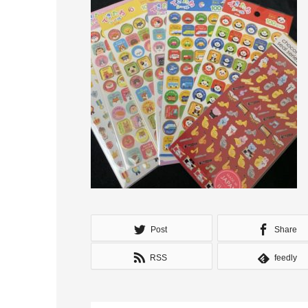
Post
Share
RSS
feedly